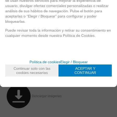
se usan nuestros servicios para mejorar la experiencia de
usuario, divulgar ofertas comerciales personalizadas o realizar
análisis de sus hábitos de navegación. Pulse el botón para
aceptarlas o “Elegir / Bloquear” para configurar y poder
bloquearlas.
Puede revisar toda la información y retirar su consentimiento en
cualquier momento desde nuestra Política de Cookies.
Solicitar más info
Recomendar
Política de cookies
Elegir / Bloquear
Valorar
Imprimir
Continuar solo con las
ACEPTAR Y
cookies necesarias
CONTINUAR
Descargar imágenes