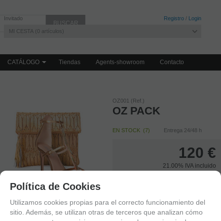
Invitado
Registro
/
Login
MI CESTA
0
artículos
CATÁLOGO
Tiendas
Agents-showroom
Contacto
OZ001 (Ref.)
OZ PACK
EN STOCK
(
7
)
Entrega 24/48 h
120
€
21.00%
IVA incluido
Política de Cookies
-
+
unidades
Utilizamos cookies propias para el correcto funcionamiento del
sitio. Además, se utilizan otras de terceros que analizan cómo
AÑADIR A CESTA