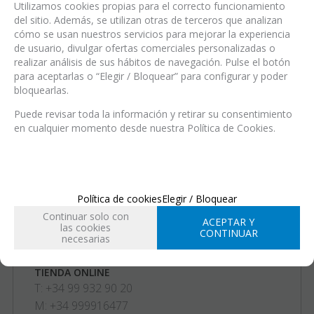
Utilizamos cookies propias para el correcto funcionamiento
del sitio. Además, se utilizan otras de terceros que analizan
cómo se usan nuestros servicios para mejorar la experiencia
de usuario, divulgar ofertas comerciales personalizadas o
realizar análisis de sus hábitos de navegación. Pulse el botón
para aceptarlas o “Elegir / Bloquear” para configurar y poder
bloquearlas.
Puede revisar toda la información y retirar su consentimiento
en cualquier momento desde nuestra Política de Cookies.
SIGNATURE SHOES SL
OFICINAS CENTRALES
Avenida Goleta, 25 - Local 10
Política de cookies
Elegir / Bloquear
03540 - Alicante - España
Continuar solo con
ACEPTAR Y
T: +34 99 932 90 20
las cookies
CONTINUAR
necesarias
info@signatureshoes.com
TIENDA ONLINE
T: +34 99 932 90 20
M: +34 999916477