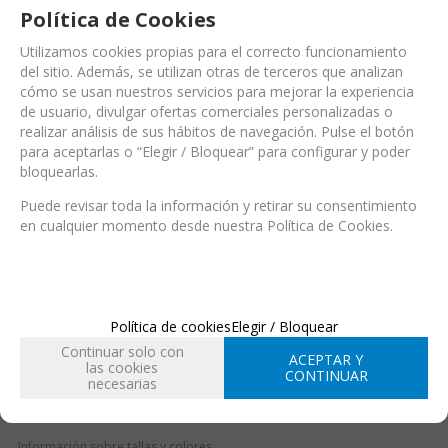
Política de Cookies
Utilizamos cookies propias para el correcto funcionamiento
del sitio. Además, se utilizan otras de terceros que analizan
cómo se usan nuestros servicios para mejorar la experiencia
de usuario, divulgar ofertas comerciales personalizadas o
Ref.:
SEN44233_W39 (Ref.)
realizar análisis de sus hábitos de navegación. Pulse el botón
SEN44233_W39 (EAN-13)
para aceptarlas o “Elegir / Bloquear” para configurar y poder
Modelo Fashina BLANCO 39
bloquearlas.
Puede revisar toda la información y retirar su consentimiento
en cualquier momento desde nuestra Política de Cookies.
EN STOCK
Entrega 24/48 h
Acabado
Política de cookies
Elegir / Bloquear
Continuar solo con
ACEPTAR Y
las cookies
CONTINUAR
Talla
necesarias
34
35
36
37
38
39
Información sobre tallas y colores