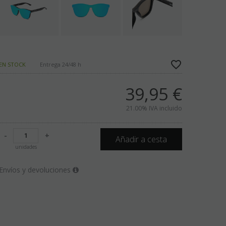
EN STOCK
Entrega 24/48 h
39,95
€
21.00%
IVA incluido
-
+
Añadir a cesta
unidades
Envíos y devoluciones