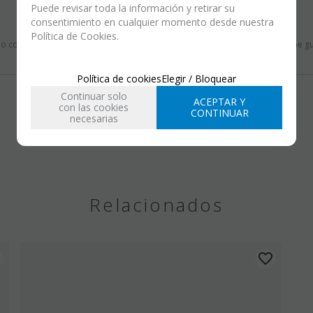
Puede revisar toda la información y retirar su
consentimiento en cualquier momento desde nuestra
Política de Cookies.
ho con la compra porque necesitaba unas. Sin embargo son azules y a mí me gu
Política de cookies
Elegir / Bloquear
Continuar solo
ACEPTAR Y
con las cookies
CONTINUAR
necesarias
Relacionados