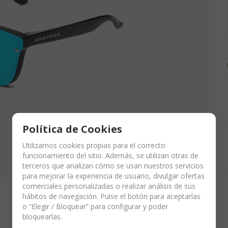
Política de Cookies
Utilizamos cookies propias para el correcto
funcionamiento del sitio. Además, se utilizan otras de
terceros que analizan cómo se usan nuestros servicios
para mejorar la experiencia de usuario, divulgar ofertas
comerciales personalizadas o realizar análisis de sus
hábitos de navegación. Pulse el botón para aceptarlas
o “Elegir / Bloquear” para configurar y poder
bloquearlas.