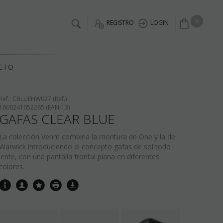
0
REGISTRO
LOGIN
CTO
Ref.:
CBLUEHW027 (Ref.)
1600241052265 (EAN-13)
GAFAS CLEAR BLUE
La colección Venm combina la montura de One y la de
Warwick introduciendo el concepto gafas de sol todo
lente, con una pantalla frontal plana en diferentes
colores.