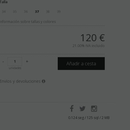
Talla
34
35
36
37
38
39
Información sobre tallas y colores
120
€
21.00%
IVA incluido
-
+
Añadir a cesta
unidades
Envíos y devoluciones
0.124 seg /
125 sql
/ 2 MB