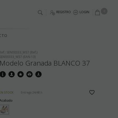
0
REGISTRO
LOGIN
CTO
Ref.:
SEN00333_W37 (Ref.)
SEN00333_W37 (EAN-13)
Modelo Granada BLANCO 37
EN STOCK
Entrega 24/48 h
Acabado