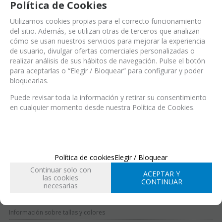
Política de Cookies
Utilizamos cookies propias para el correcto funcionamiento
del sitio. Además, se utilizan otras de terceros que analizan
cómo se usan nuestros servicios para mejorar la experiencia
de usuario, divulgar ofertas comerciales personalizadas o
Ref.:
SEN00233bCK35 (Ref.)
realizar análisis de sus hábitos de navegación. Pulse el botón
SEN00233bCK35 (EAN-13)
Modelo BoomBoom BLACK 35
para aceptarlas o “Elegir / Bloquear” para configurar y poder
bloquearlas.
Puede revisar toda la información y retirar su consentimiento
en cualquier momento desde nuestra Política de Cookies.
EN STOCK
Entrega 24/48 h
Acabado
Política de cookies
Elegir / Bloquear
Continuar solo con
ACEPTAR Y
las cookies
Talla
CONTINUAR
necesarias
34
35
36
37
38
39
Información sobre tallas y colores