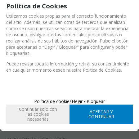
Política de Cookies
Utilizamos cookies propias para el correcto funcionamiento
del sitio. Además, se utilizan otras de terceros que analizan
cómo se usan nuestros servicios para mejorar la experiencia
de usuario, divulgar ofertas comerciales personalizadas o
Ref.:
SEN002334 (Ref.)
realizar análisis de sus hábitos de navegación. Pulse el botón
SEN002334 (EAN-13)
para aceptarlas o “Elegir / Bloquear” para configurar y poder
Modelo Berlin
bloquearlas.
Puede revisar toda la información y retirar su consentimiento
en cualquier momento desde nuestra Política de Cookies.
EN STOCK
Entrega 24/48 h
Acabado
Política de cookies
Elegir / Bloquear
Continuar solo con
ACEPTAR Y
las cookies
CONTINUAR
Talla
necesarias
34
35
36
37
38
39
Información sobre tallas y colores