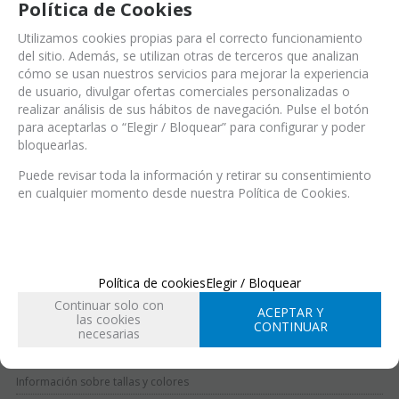
Política de Cookies
Utilizamos cookies propias para el correcto funcionamiento
del sitio. Además, se utilizan otras de terceros que analizan
cómo se usan nuestros servicios para mejorar la experiencia
de usuario, divulgar ofertas comerciales personalizadas o
Ref.:
SEN00233445 (Ref.)
realizar análisis de sus hábitos de navegación. Pulse el botón
SEN00233445 (EAN-13)
Modelo Ajax
para aceptarlas o “Elegir / Bloquear” para configurar y poder
bloquearlas.
Puede revisar toda la información y retirar su consentimiento
en cualquier momento desde nuestra Política de Cookies.
EN STOCK
Entrega 24/48 h
Acabado
Política de cookies
Elegir / Bloquear
Continuar solo con
ACEPTAR Y
las cookies
Talla
CONTINUAR
necesarias
34
35
36
37
38
39
Información sobre tallas y colores