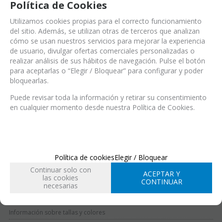
Política de Cookies
Utilizamos cookies propias para el correcto funcionamiento
del sitio. Además, se utilizan otras de terceros que analizan
cómo se usan nuestros servicios para mejorar la experiencia
de usuario, divulgar ofertas comerciales personalizadas o
Ref.:
SEN00233445CK38 (Ref.)
realizar análisis de sus hábitos de navegación. Pulse el botón
SEN00233445CK38 (EAN-13)
Modelo Ajax BLACK 38
para aceptarlas o “Elegir / Bloquear” para configurar y poder
bloquearlas.
Puede revisar toda la información y retirar su consentimiento
en cualquier momento desde nuestra Política de Cookies.
EN STOCK
Entrega 24/48 h
Acabado
Política de cookies
Elegir / Bloquear
Continuar solo con
ACEPTAR Y
las cookies
Talla
CONTINUAR
necesarias
34
35
36
37
38
39
Información sobre tallas y colores