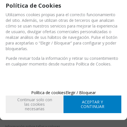
Política de Cookies
Utilizamos cookies propias para el correcto funcionamiento
del sitio. Además, se utilizan otras de terceros que analizan
cómo se usan nuestros servicios para mejorar la experiencia
de usuario, divulgar ofertas comerciales personalizadas o
Ref.:
MNT434BL36 (Ref.)
realizar análisis de sus hábitos de navegación. Pulse el botón
MNT434BL36 (EAN-13)
para aceptarlas o “Elegir / Bloquear” para configurar y poder
Azul Lady AZUL 36
bloquearlas.
Puede revisar toda la información y retirar su consentimiento
en cualquier momento desde nuestra Política de Cookies.
EN STOCK
Entrega 24/48 h
Acabado
Política de cookies
Elegir / Bloquear
Continuar solo con
ACEPTAR Y
las cookies
CONTINUAR
Talla
necesarias
34
35
36
37
38
39
Información sobre tallas y colores